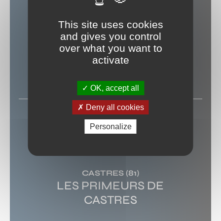
This site uses cookies
VINCENT DELERM
and gives you control
over what you want to
activate
NIMES
(30)
THEATRE DE NIMES
OK, accept all
Deny all cookies
30 OCTOBRE 2026
Personalize
GOLIMAR
CASTRES
(81)
LES PRIMEURS DE
CASTRES