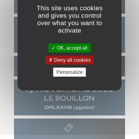
This site uses cookies
and gives you control
over what you want to
31 OCTOBRE 2026
activate
LES PRIMEURS DE MASSY
MASSY
(91)
OK, accept all
Deny all cookies
Personalize
19 NOVEMBRE 2026
LE BOUILLON
ORLEANS
(45000)