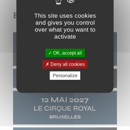
EN CONCERT
This site uses cookies
and gives you control
over what you want to
activate
9 MARS 2027
LA CIGALE
OK, accept all
PARIS
(75018)
Deny all cookies
Personalize
12 MAI 2027
LE CIRQUE ROYAL
BRUXELLES