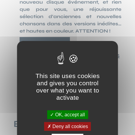
nouveau disque événement, et rien
que pour vous, une réjouissante
sélection d’anciennes et nouvelles
chansons dans des versions inédites…
et hautes en couleur. ATTENTION !
Contact booking
EN CONCERT À L'ARCHIPEL TOUS
LES JEUDIS ET VENDREDIS DU
MOIS DE NOVEMBRE !
This site uses cookies
and gives you control
over what you want to
activate
OK, accept all
EN CONCERT
Deny all cookies