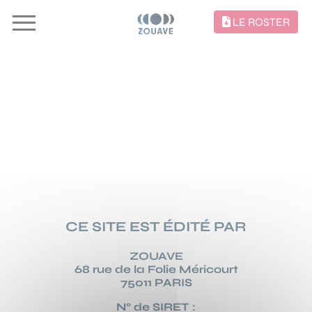
LE ROSTER
MENTIONS
LÉGALES
CE SITE EST ÉDITÉ PAR
ZOUAVE
68 rue de la Folie Méricourt
75011 PARIS
N° de SIRET :