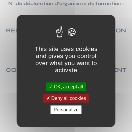
N° de déclaration d’organisme de formation :
RESPONSABLE DE LA PUBLICATION
Lauriane Macé
This site uses cookies
and gives you control
over what you want to
CONCEPTION ET DÉVELOPPEMENT
activate
DU SITE
OK, accept all
Coccinet
– 4 rue de la Pierre Levée
75011 Paris
Deny all cookies
Personalize
HÉBERGEMENT