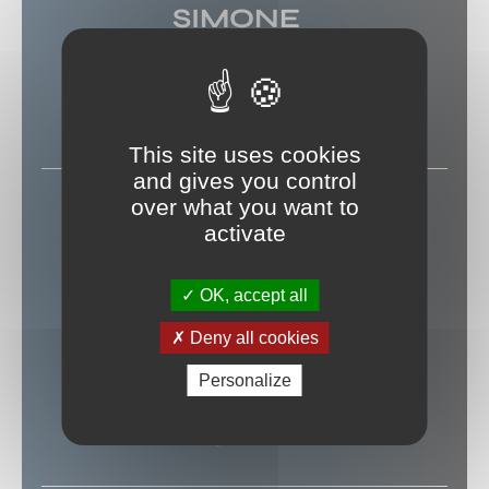
SIMONE
PARIS
(75)
LE PETIT SAINT MARTIN
This site uses cookies
and gives you control
over what you want to
25 SEPTEMBRE 2026
activate
ALBIN DE LA
OK, accept all
SIMONE
Deny all cookies
Personalize
PARIS
(75)
LE PETIT SAINT MARTIN