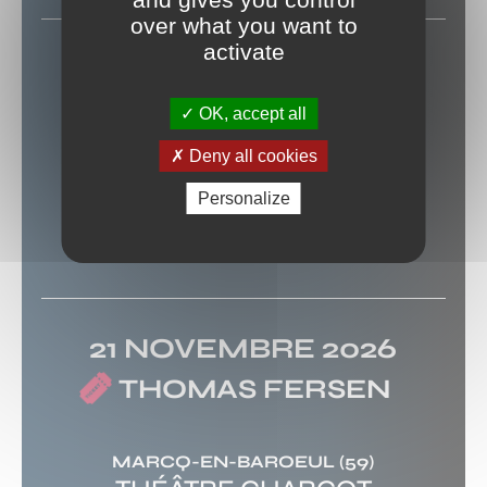
over what you want to
activate
12 NOVEMBRE 2026
OK, accept all
VINCENT DELERM
Deny all cookies
Personalize
HEM
(59)
LE ZEPHYR
21 NOVEMBRE 2026
THOMAS FERSEN
MARCQ-EN-BAROEUL
(59)