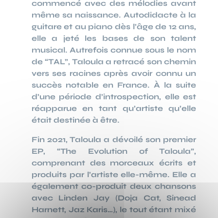
commencé avec des mélodies avant
même sa naissance. Autodidacte à la
guitare et au piano dès l’âge de 12 ans,
elle a jeté les bases de son talent
musical. Autrefois connue sous le nom
de “TAL”, Taloula a retracé son chemin
vers ses racines après avoir connu un
succès notable en France. À la suite
d’une période d’introspection, elle est
réapparue en tant qu’artiste qu’elle
était destinée à être.
Fin 2021, Taloula a dévoilé son premier
EP, “The Evolution of Taloula”,
comprenant des morceaux écrits et
produits par l’artiste elle-même. Elle a
également co-produit deux chansons
avec Linden Jay (Doja Cat, Sinead
Harnett, Jaz Karis…), le tout étant mixé