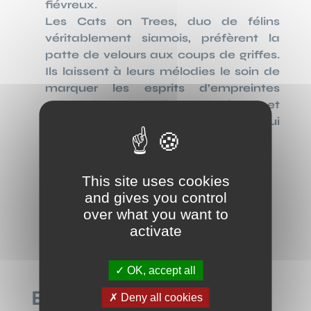
fiévreux.
Les Cats on Trees, duo de félins
véritablement siamois, préfèrent la
patte de velours aux coups de griffes.
Ils laissent à leurs mélodies le soin de
marquer les esprits d’empreintes
redoutablement efficaces. Puissant et
touchant. des morceaux sauvages qui
jouent les animaux familiers.
Contact booking
This site uses cookies
and gives you control
over what you want to
activate
OK, accept all
EN CONCERT
Deny all cookies