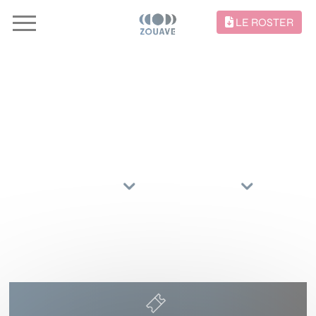
LE ROSTER
CONCERTS //
TRIER PAR
ARTISTES
RÉGIONS
27 AOÛT 2026
ZELT FESTIVAL
BOCHUM
()