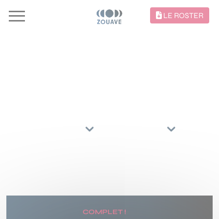
LE ROSTER
CONCERTS //
TRIER PAR
ARTISTES
RÉGIONS
26 AOÛT 2026
STADTPARK OPEN AIR
HAMBURG
(DE)
COMPLET !