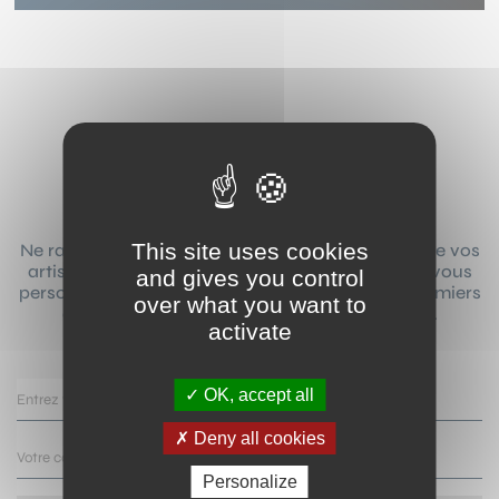
NEWSLETTER !
This site uses cookies
Ne ratez plus aucune actualité sur les concerts de vos
artistes préférés ! Grâce à notre newsletter que vous
and gives you control
personnalisez selon vos goûts, vous serez les premiers
over what you want to
avertis de leur passage à côté de chez vous.
activate
OK, accept all
Deny all cookies
Personalize