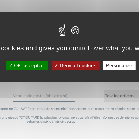
NEWSLETTER !
 cookies and gives you control over what you w
sur les concerts de vos artistes préférés ! Grâce à notre n
OK, accept all
Deny all cookies
Personalize
ûts, vous serez les premiers avertis de leur passage à côté 
a part de ZOUAVE (producteur de spectacles) concernant leurs actualités musicales selon les
ransmises à TOT OU TARD (producteur phonographique) afin d’être informé des dernières actu
selon les choix définis ci-dessus