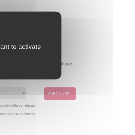
ant to activate
ewsletter que vous personnalisez
de chez vous.
 choix définis ci-dessus
alités de leurs artistes