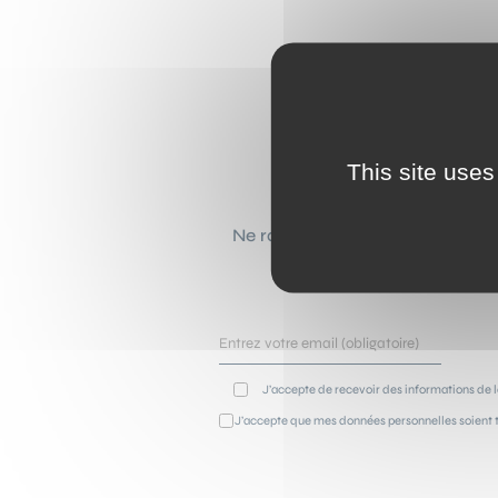
This site uses
Ne ratez plus aucune actualité 
selon vos go
J’accepte de recevoir des informations de l
J’accepte que mes données personnelles soient t