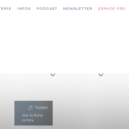
TERIE
INFOS
PODCAST
NEWSLETTER
ESPACE PRO
CONCERTS //
TRIER PAR
ARTISTES
RÉGIONS
026
Tickets
X
Voir la fiche
artiste