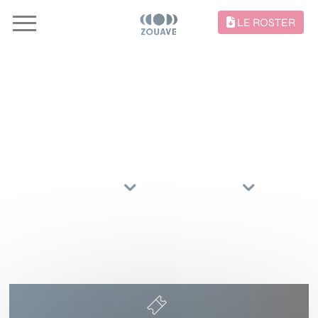
LE ROSTER
CONCERTS //
TRIER PAR
ARTISTES
RÉGIONS
30 AVRIL 2027
ZENITH NANTES METROPOLE
ST HERBLAIN
()