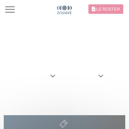
LE ROSTER
CONCERTS //
TRIER PAR
ARTISTES
RÉGIONS
25 MARS 2027
ARENA
REIMS
()