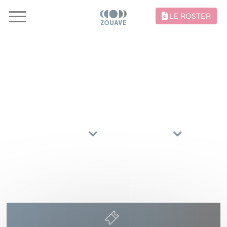
LE ROSTER
CONCERTS //
TRIER PAR
ARTISTES
RÉGIONS
19 FÉVRIER 2028
AXONE
MONTBELIARD
()