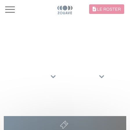
LE ROSTER
CONCERTS //
TRIER PAR
ARTISTES
RÉGIONS
16 OCTOBRE 2027
ZENITH
DIJON
()