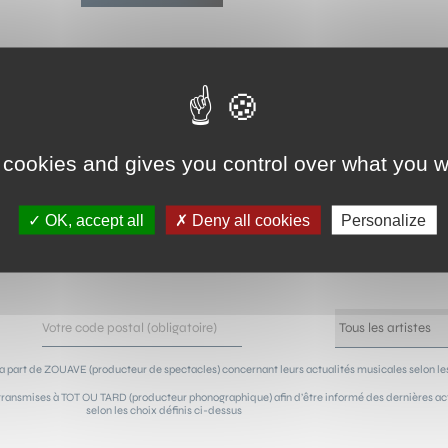
NEWSLETTER !
 cookies and gives you control over what you w
OK, accept all
Deny all cookies
Personalize
sur les concerts de vos artistes préférés ! Grâce à notre n
ûts, vous serez les premiers avertis de leur passage à côté 
a part de ZOUAVE (producteur de spectacles) concernant leurs actualités musicales selon les
ransmises à TOT OU TARD (producteur phonographique) afin d’être informé des dernières actu
selon les choix définis ci-dessus