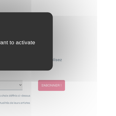
ant to activate
ewsletter que vous personnalisez
de chez vous.
 choix définis ci-dessus
alités de leurs artistes