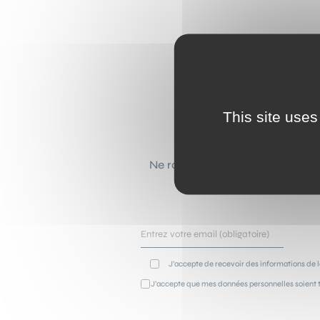
PARIS
()
This site uses
Ne ratez plus aucune actualité 
selon vos go
J’accepte de recevoir des informations de l
J’accepte que mes données personnelles soient t