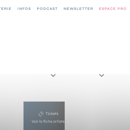
TERIE
INFOS
PODCAST
NEWSLETTER
ESPACE PRO
CONCERTS //
TRIER PAR
ARTISTES
RÉGIONS
7
Tickets
Voir la fiche artiste