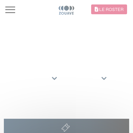
LE ROSTER
CONCERTS //
TRIER PAR
ARTISTES
RÉGIONS
3 AVRIL 2027
ZENITH
MAXEVILLE
()