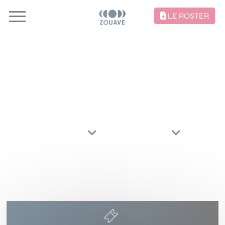
LE ROSTER
CONCERTS //
TRIER PAR
ARTISTES
RÉGIONS
29 AVRIL 2027
SALLE NOUGARO
TOULOUSE
(31200)