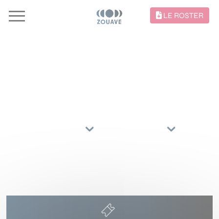
LE ROSTER
CONCERTS //
TRIER PAR
ARTISTES
RÉGIONS
15 NOVEMBRE 2026
SALINE ROYALE
ARC-ET-SENANS
(25)