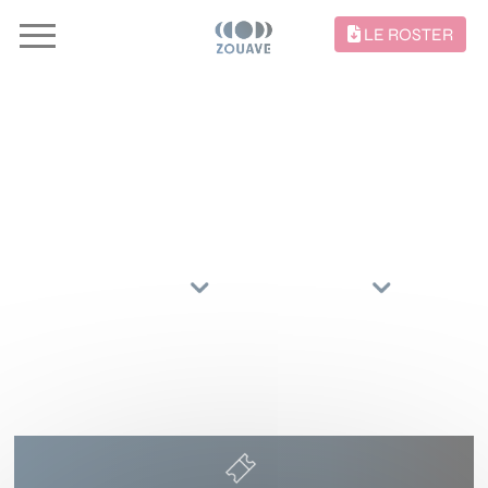
LE ROSTER
CONCERTS //
TRIER PAR
ARTISTES
RÉGIONS
13 AVRIL 2027
Espace Paul Fort -Grande Salle
NANTES
(44000)