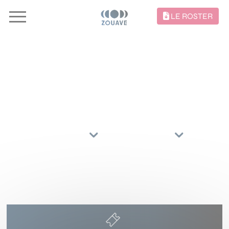
LE ROSTER
CONCERTS //
TRIER PAR
ARTISTES
RÉGIONS
4 DÉCEMBRE 2026
LA ROTONDE
AVIGNON
(84)