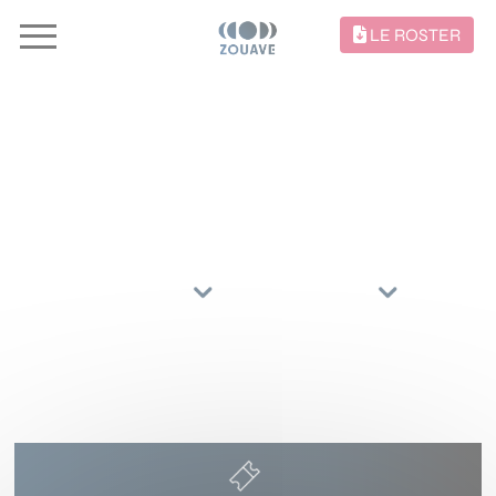
LE ROSTER
CONCERTS //
TRIER PAR
ARTISTES
RÉGIONS
15 OCTOBRE 2026
LE CIRQUE ROYAL
BRUXELLES
()