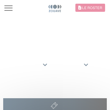
LE ROSTER
CONCERTS //
TRIER PAR
ARTISTES
RÉGIONS
12 NOVEMBRE 2026
6MIC
AIX-EN-PROVENCE
(13090)