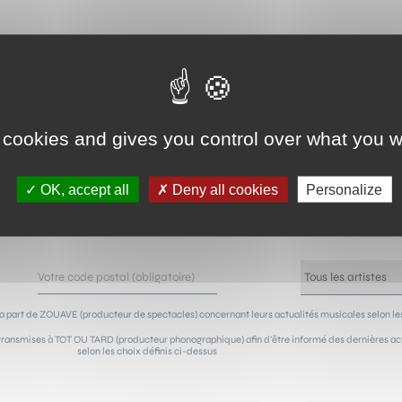
NEWSLETTER !
 cookies and gives you control over what you w
sur les concerts de vos artistes préférés ! Grâce à notre n
OK, accept all
Deny all cookies
Personalize
ûts, vous serez les premiers avertis de leur passage à côté 
a part de ZOUAVE (producteur de spectacles) concernant leurs actualités musicales selon les
ransmises à TOT OU TARD (producteur phonographique) afin d’être informé des dernières actu
selon les choix définis ci-dessus