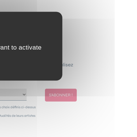
ant to activate
ewsletter que vous personnalisez
de chez vous.
 choix définis ci-dessus
alités de leurs artistes