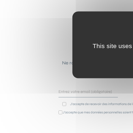
This site uses
Ne ratez plus aucune actualité 
selon vos go
J’accepte de recevoir des informations de l
J’accepte que mes données personnelles soient t