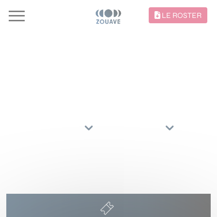
LE ROSTER
CONCERTS //
TRIER PAR
ARTISTES
RÉGIONS
18 NOVEMBRE 2026
LA CAVE AUX POÈTES
ROUBAIX
()