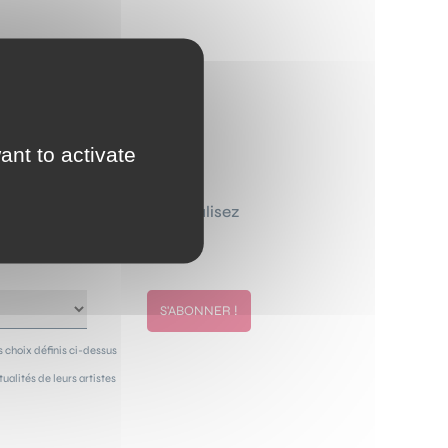
ant to activate
ewsletter que vous personnalisez
de chez vous.
 choix définis ci-dessus
alités de leurs artistes