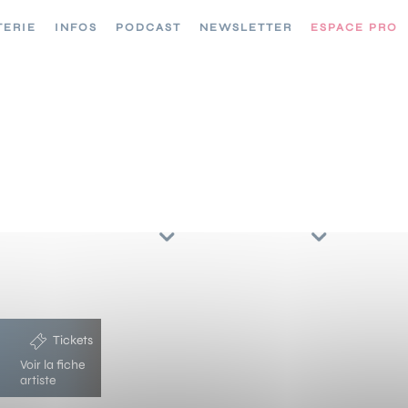
TERIE
INFOS
PODCAST
NEWSLETTER
ESPACE PRO
CONCERTS //
TRIER PAR
ARTISTES
RÉGIONS
Tickets
Voir la fiche
artiste