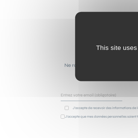
This site uses
Ne ratez plus aucune actualité 
selon vos go
J’accepte de recevoir des informations de l
J’accepte que mes données personnelles soient t