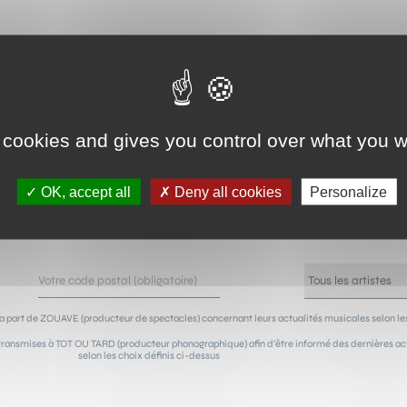
NEWSLETTER !
 cookies and gives you control over what you w
sur les concerts de vos artistes préférés ! Grâce à notre n
OK, accept all
Deny all cookies
Personalize
ûts, vous serez les premiers avertis de leur passage à côté 
a part de ZOUAVE (producteur de spectacles) concernant leurs actualités musicales selon les
ransmises à TOT OU TARD (producteur phonographique) afin d’être informé des dernières actu
selon les choix définis ci-dessus