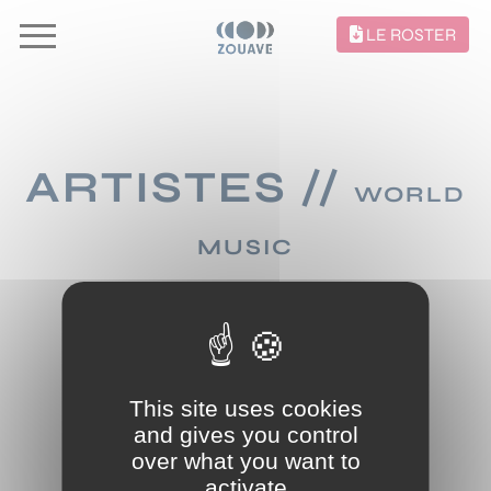
LE ROSTER
ARTISTES //
WORLD
MUSIC
TRIER PAR
GENRE MUSICAL
This site uses cookies
and gives you control
over what you want to
OUPS ! PAS DE RÉSULTAT !
activate