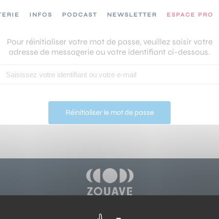
TERIE
INFOS
PODCAST
NEWSLETTER
ESPACE PRO
Pour réinitialiser votre mot de passe, veuillez saisir votre
adresse de messagerie ou votre identifiant ci-dessous.
© 2024 ZOUAVE
Mentions légales